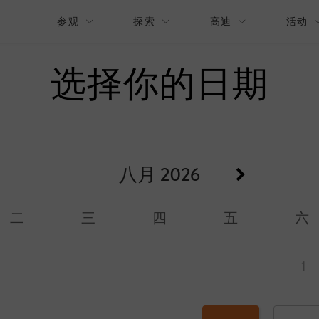
参观
探索
高迪
活动
选择你的日期
八月
2026
二
三
四
五
六
1