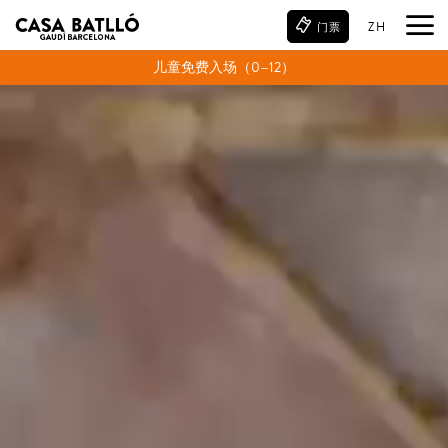
ZH
门票
含
AR现实增强平板电脑
！