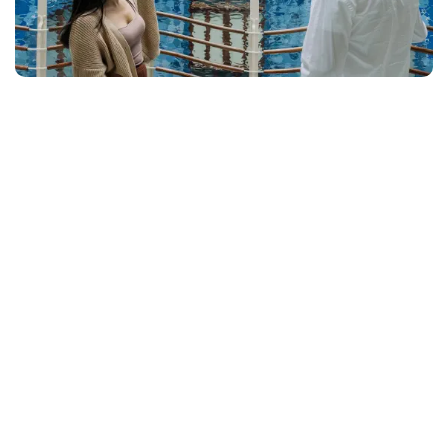
包含在入口处
BLUE
SILVER
GOLD
PLATINUM
购买门票
一个房子，它的墙壁里充满了故事，伴随着英国作
曲家
丹尼·霍华德
的音乐。
提供15种语言。
主层