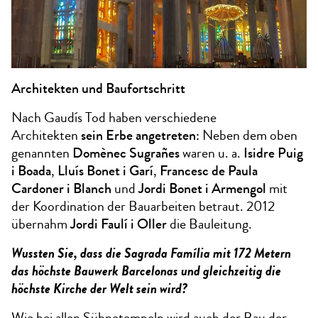
Architekten und Baufortschritt
Nach Gaudís Tod haben verschiedene
Architekten
sein Erbe angetreten:
Neben dem oben
genannten
Domènec Sugrañes
waren u. a.
Isidre Puig
i Boada
,
Lluís Bonet i Garí
,
Francesc de Paula
Cardoner i Blanch
und
Jordi Bonet i Armengol
mit
der Koordination der Bauarbeiten betraut. 2012
übernahm
Jordi Faulí i Oller
die Bauleitung.
Wussten Sie, dass die Sagrada Família mit 172 Metern
das höchste Bauwerk Barcelonas und gleichzeitig die
höchste Kirche der Welt sein wird?
Wie bei allen Sühnetempeln wird auch der Bau der