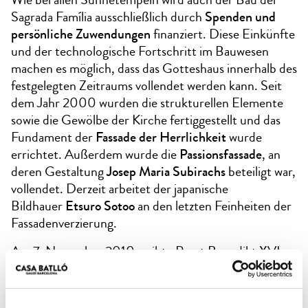
Sagrada Família ausschließlich durch
Spenden und
persönliche Zuwendungen
finanziert. Diese Einkünfte
und der technologische Fortschritt im Bauwesen
machen es möglich, dass das Gotteshaus innerhalb des
festgelegten Zeitraums vollendet werden kann. Seit
dem Jahr 2000 wurden die strukturellen Elemente
sowie die Gewölbe der Kirche fertiggestellt und das
Fundament der
Fassade der Herrlichkeit
wurde
errichtet. Außerdem wurde die
Passionsfassade
, an
deren Gestaltung
Josep Maria Subirachs
beteiligt war,
vollendet. Derzeit arbeitet der japanische
Bildhauer
Etsuro Sotoo
an den letzten Feinheiten der
Fassadenverzierung.
Am 7. November 2010 weihte Papst Benedikt XVI.
die Kirche im Rahmen einer feierlichen Messe und
erhob sie gleichzeitig zu einer Basilica Minor.