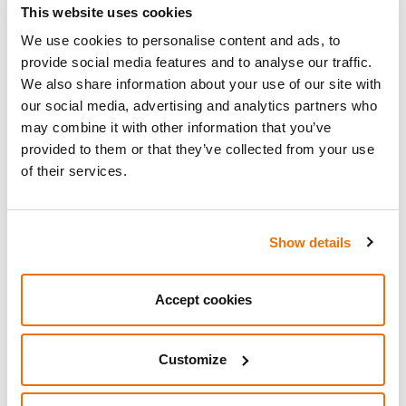
Wie oben erwähnt, sollen die Bauarbeiten im Jahr
This website uses cookies
2026 zum 100. Todestag von Antoni Gaudí endgültig
We use cookies to personalise content and ads, to
abgeschlossen sein. Dieser Moment wird von der
provide social media features and to analyse our traffic.
katalanischen Bevölkerung und allen Gläubigen mit
We also share information about your use of our site with
Spannung und Vorfreude erwartet. Eine noch
our social media, advertising and analytics partners who
größere Bedeutung wird die Vollendung der Sagrada
may combine it with other information that you’ve
Família haben, falls das im Jahr 2000 von der
provided to them or that they’ve collected from your use
Initiative Associació pro beatificació d’Antoni Gaudí
of their services.
eingeleitete Seligsprechungsverfahren Erfolg hat und
Gaudí von der römisch-katholischen Kirche selig
gesprochen wird.
Show details
Accept cookies
Customize